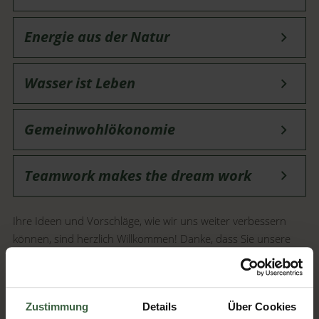
beziehen wir mindestens 90% aller Lebensmittel und
Getränke in Bio-Qualität und sind stolz
Energie aus der Natur
Wasser ist Leben
Gemeinwohlökonomie
Teamwork makes the dream work
Ihre Ideen und Vorschläge, wie wir uns weiter verbessern
können, sind herzlich Willkommen! Danke, dass Sie unsere
Bemühungen unterstützen!
Mehr dazu
Zustimmung
Details
Über Cookies