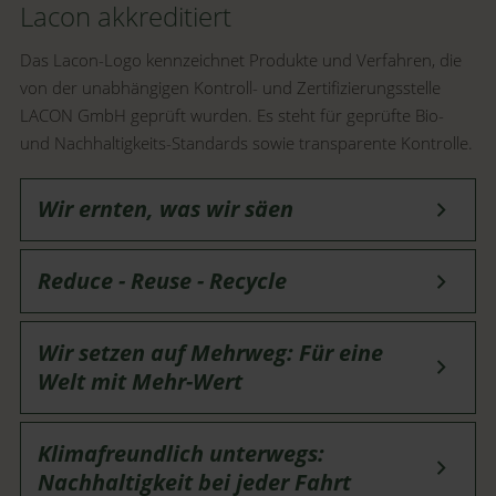
Lacon akkreditiert
Das Lacon-Logo kennzeichnet Produkte und Verfahren, die
von der unabhängigen Kontroll- und Zertifizierungsstelle
LACON GmbH geprüft wurden. Es steht für geprüfte Bio-
und Nachhaltigkeits-Standards sowie transparente Kontrolle.
Wir ernten, was wir säen
Reduce - Reuse - Recycle
Seniorchefin Marianne zu Säften und Schnäpsen
Wir setzen auf Mehrweg: Für eine
Welt mit Mehr-Wert
Mit unserer
Bienen-Blumenwiese
, Nützlingshäusern,
Nistkästen und unserem
Streuobst-Wiesen-Erlebnisweg
Klimafreundlich unterwegs:
zum Thema Biodiversität wollen wir die Biodiversität
weiter unterstützen. Als Bio Austria Gold Partner
Nachhaltigkeit bei jeder Fahrt