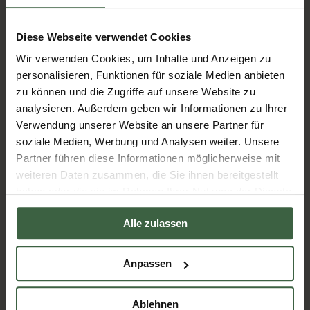
Diese Webseite verwendet Cookies
Wir verwenden Cookies, um Inhalte und Anzeigen zu
personalisieren, Funktionen für soziale Medien anbieten
zu können und die Zugriffe auf unsere Website zu
analysieren. Außerdem geben wir Informationen zu Ihrer
Verwendung unserer Website an unsere Partner für
soziale Medien, Werbung und Analysen weiter. Unsere
Partner führen diese Informationen möglicherweise mit
weiteren Daten zusammen, die Sie ihnen bereitgestellt
haben oder die sie im Rahmen Ihrer Nutzung der Dienste
Seit 2024 sind wir
Lizenznehmer für Green Meeting und
gesammelt haben.
Green Event
und laden Sie herzlich ein, mit uns Ihre Grüne
Alle zulassen
Veranstaltung durchzuführen.
Mehr Infos zu Green Meetings in der Kothmühle
Anpassen
Die Kothmühle auf LinkedIn
Ablehnen