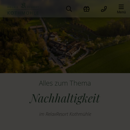
Zum
Inhalt
Menü
springen
Alles zum Thema
Nachhaltigkeit
im RelaxResort Kothmühle