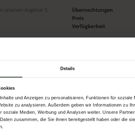
von unserem Angebot:
5
Übernachtungen
Preis
Verfügbarkeit
- und Käsebuffet. In- und
BUCHEN
d Schwallbrause, die
una (Finnsauna) im Freien,
Details
ß macht, unser großzügiger
r beleuchteter Spazier- und
Cookies
nhalte und Anzeigen zu personalisieren, Funktionen für soziale
Website zu analysieren. Außerdem geben wir Informationen zu I
r soziale Medien, Werbung und Analysen weiter. Unsere Partner
 Daten zusammen, die Sie ihnen bereitgestellt haben oder die s
t geschenkt
n.
benhonig, Schofkas und