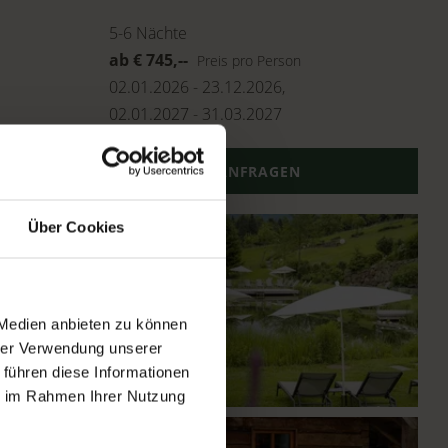
5-6
Nächte
ab
€
745,--
Preis pro Person
02.01.2026
-
23.12.2026
,
02.01.2027
-
31.03.2027
ANFRAGEN
Über Cookies
 Medien anbieten zu können
hrer Verwendung unserer
 führen diese Informationen
ie im Rahmen Ihrer Nutzung