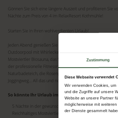
Gönnen Sie sich eine längere Auszeit und profitieren Sie 
Nächte zum Preis von 4 im RelaxResort Kothmühle!
Starten Sie in Ihren wohlverdienten Urlaub!
Jeden Abend genießen Sie ein 4-Gang Wahldinner mit Salat
Outdoorpool mit Whirlecke, Gegenstromanlage, Sprudel un
Mostviertler Biosauna, das Soledampfbad und die Mühlensa
Zustimmung
der professionelle Fitnessraum in dem Bewegung auch Spa
Naturbadeteich, die Rosenplätzchen, der Pavillon und unse
Diese Webseite verwendet 
Joggingweg... All das und noch viel mehr wartet auf Sie!
Wir verwenden Cookies, um I
und die Zugriffe auf unsere 
So könnte Ihr Urlaub im Mostviertel aussehen:
Website an unsere Partner fü
möglicherweise mit weiteren
5 Nächte in der gewünschten Zimmerkategorie - 1 Nach
der Dienste gesammelt habe
Reichhaltiges Mostviertler Bio-Frühstücksbuffet mit Wa