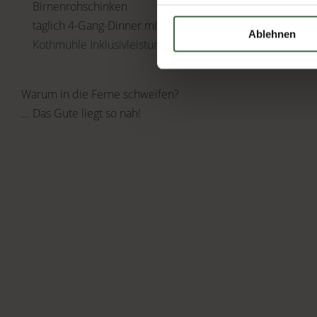
Birnenrohschinken
täglich 4-Gang-Dinner mit Salat- und Käsebuffet
Ablehnen
Kothmühle Inklusivleistungen
Warum in die Ferne schweifen?
... Das Gute liegt so nah!