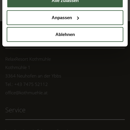
Alle zulassen
Back to top
Anpassen
Ablehnen
Contact
RelaxResort Kothmühle
Kothmühle 1
3364 Neuhofen an der Ybbs
Tel.: +43 7475 52112
office@kothmuehle.at
Service