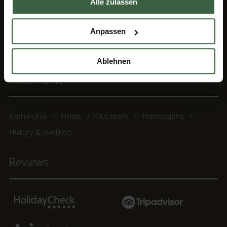
Alle zulassen
Legal notice
Privacy policy
Data protection settings
Sitemap
Partner
Anpassen
Enquiry
Terms & conditions
Location & directions
German
Ablehnen
Kothmühle
Kothmühle
Hosts
Our team
Impressions
History & tradition
Reviews