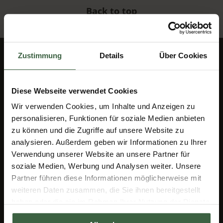
Back to top
Zustimmung
Details
Über Cookies
Contact
Diese Webseite verwendet Cookies
RelaxResort Kothmühle
Wir verwenden Cookies, um Inhalte und Anzeigen zu
Kothmühle 1
personalisieren, Funktionen für soziale Medien anbieten
zu können und die Zugriffe auf unsere Website zu
3364 Neuhofen an der Ybbs
analysieren. Außerdem geben wir Informationen zu Ihrer
Tel.: +43 7475 52112
Verwendung unserer Website an unsere Partner für
office@kothmuehle.at
soziale Medien, Werbung und Analysen weiter. Unsere
Partner führen diese Informationen möglicherweise mit
Service
weiteren Daten zusammen, die Sie ihnen bereitgestellt
haben oder die sie im Rahmen Ihrer Nutzung der Dienste
gesammelt haben.