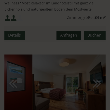
Wellness "Most Relaxed" im Landhotelstil mit ganz viel
Eichenholz und naturgeöltem Boden dem Mostviertel
würdig.
Mindestbelegung:
Zimmergröße:
34 m
2
Maximalbelegung:
Details
Anfragen
Buchen
oder