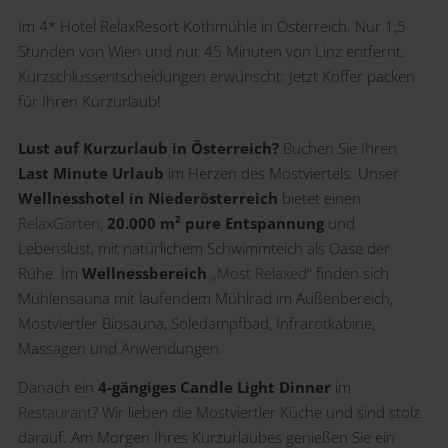
Im 4* Hotel RelaxResort Kothmühle in Österreich. Nur 1,5
Stunden von Wien und nur 45 Minuten von Linz entfernt.
Kurzschlussentscheidungen erwünscht: Jetzt Koffer packen
für Ihren Kurzurlaub!
Lust auf Kurzurlaub in Österreich?
Buchen Sie Ihren
Last Minute Urlaub
im Herzen des Mostviertels. Unser
Wellnesshotel in Niederösterreich
bietet einen
RelaxGarten,
20.000 m² pure Entspannung
und
Lebenslust, mit natürlichem Schwimmteich als Oase der
Ruhe. Im
Wellnessbereich
„Most Relaxed“
finden sich
Mühlensauna mit laufendem Mühlrad im Außenbereich,
Mostviertler Biosauna, Soledampfbad, Infrarotkabine,
Massagen und Anwendungen.
Danach ein
4-gängiges Candle Light Dinner
im
Restaurant
? Wir lieben die Mostviertler Küche und sind stolz
darauf. Am Morgen Ihres Kurzurlaubes genießen Sie ein