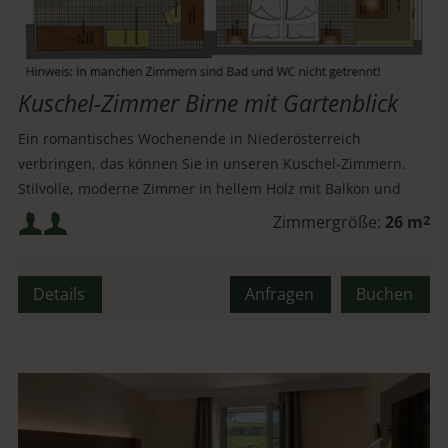
Kuschel-Zimmer Birne mit Gartenblick
Ein romantisches Wochenende in Niederösterreich
verbringen, das können Sie in unseren Kuschel-Zimmern.
Stilvolle, moderne Zimmer in hellem Holz mit Balkon und
wunderschönen Blick auf den RelaxGarten.
Mindestbelegung:
Zimmergröße:
26 m
2
Maximalbelegung:
Details
Anfragen
Buchen
oder