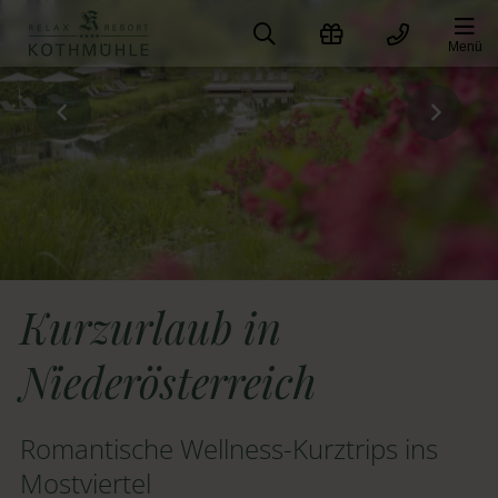
Zum
Inhalt
Menü
springen
Kurzurlaub in
Niederösterreich
Romantische Wellness-Kurztrips ins
Mostviertel