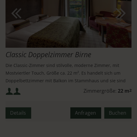
Classic Doppelzimmer Birne
Die Classic-Zimmer sind stilvolle, moderne Zimmer, mit
Mostviertler Touch, Größe ca. 22 m². Es handelt sich um
Doppelbettzimmer mit Balkon im Stammhaus und sie sind
ideal für einen Wellness Kurzurlaub.
Mindestbelegung:
Zimmergröße:
22 m
2
Maximalbelegung:
Details
Anfragen
Buchen