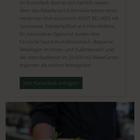
Im Kurzurlaub lässt es sich herrlich relaxen,
denn das RelaxResort Kothmühle besitzt einen
modernen
Wellnessbereich
MOST RELAXED mit
Saunaoase, Soledampfbad und Infarotkabine.
Ein besonderes Special ist zudem eine
Finnische Sauna im Außenbereich. Bequeme
Relaxliegen im Innen- und Außenbereich und
der Naturbadeteich im 20.000 m2 RelaxGarten
ergänzen die schöne Atmosphäre.
Jetzt Kurzurlaub anfragen!