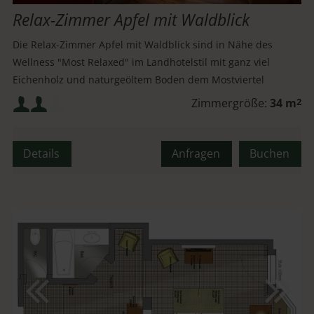
Relax-Zimmer Apfel mit Waldblick
Die Relax-Zimmer Apfel mit Waldblick sind in Nähe des
Wellness "Most Relaxed" im Landhotelstil mit ganz viel
Eichenholz und naturgeöltem Boden dem Mostviertel
würdig.
Mindestbelegung:
Zimmergröße:
34 m
2
Maximalbelegung:
Details
Anfragen
Buchen
oder