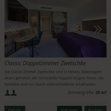
Classic Doppelzimmer Zwetschke
Die Classic-Zimmer Zwetschke sind in hellem, lebendigem
Ahorn gehalten, der Schurwolle-Teppich ist ganz Natur, die
Farbtöne sind nur durch unterschiedliche Schafrassen
gegeben.
Mindestbelegung:
Zimmergröße:
20 m
2
Maximalbelegung:
Details
Anfragen
Buchen