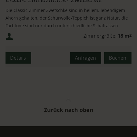
Die Classic-Zimmer Zwetschke sind in hellem, lebendigem
Ahorn gehalten, der Schurwolle-Teppich ist ganz Natur, die
Farbtöne sind nur durch unterschiedliche Schafrassen
gegeben.
Mindestbelegung:
Zimmergröße:
18 m
2
Maximalbelegung:
Details
Anfragen
Buchen
Zurück nach oben