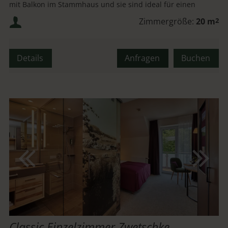
mit Balkon im Stammhaus und sie sind ideal für einen
Wellness Kurzurlaub.
Mindestbelegung:
Zimmergröße:
20 m
2
Maximalbelegung:
Details
Anfragen
Buchen
Classic Einzelzimmer Zwetschke