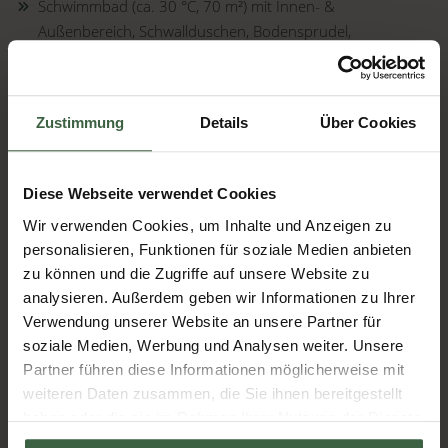
Schwimmbad (ca. 30 °C, 70 m²) mit Innen- &
Außenbereich, Schwallduschen, Bodensprudel,
Gegenstromanlage & Whirlecke
Kneippweg direkt beim Naturbadeteich mit drei
unterschiedlichen Steinformen
Zustimmung
Details
Über Cookies
Mühlensauna (Finnische Sauna, 90 °C) mit laufendem
Mühlrad im Außenbereich
Diese Webseite verwendet Cookies
Mostviertler Biosauna (50 °C) mit feinem Lavendelduft
Wir verwenden Cookies, um Inhalte und Anzeigen zu
Soledampfbad (40 °C, 100 % Luftfeuchtigkeit)
personalisieren, Funktionen für soziale Medien anbieten
Infrarotkabine für wohltuende Tiefenwärme
zu können und die Zugriffe auf unsere Website zu
analysieren. Außerdem geben wir Informationen zu Ihrer
Erlebnisduschen für die perfekte Erfrischung nach dem
Verwendung unserer Website an unsere Partner für
Saunagang
soziale Medien, Werbung und Analysen weiter. Unsere
Partner führen diese Informationen möglicherweise mit
WELLNESSBEREICH
weiteren Daten zusammen, die Sie ihnen bereitgestellt
haben oder die sie im Rahmen Ihrer Nutzung der Dienste
gesammelt haben.