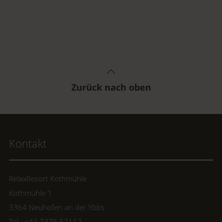
Zurück nach oben
Kontakt
RelaxResort Kothmühle
Kothmühle 1
3364 Neuhofen an der Ybbs
Tel.: +43 7475 52112