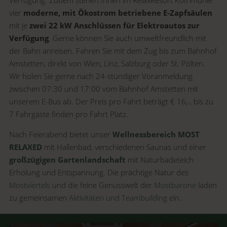
Verfügung. Zudem stehen Ihnen im RelaxResort Kothmühle
vier
moderne, mit Ökostrom betriebene E-Zapfsäulen
mit je
zwei 22 kW Anschlüssen für Elektroautos zur
Verfügung
. Gerne können Sie auch umweltfreundlich mit
der Bahn anreisen. Fahren Sie mit dem Zug bis zum Bahnhof
Amstetten, direkt von Wien, Linz, Salzburg oder St. Pölten.
Wir holen Sie gerne nach 24-stündiger Voranmeldung
zwischen 07:30 und 17:00 vom Bahnhof Amstetten mit
unserem E-Bus ab. Der Preis pro Fahrt beträgt € 16,-, bis zu
7 Fahrgäste finden pro Fahrt Platz.
Nach Feierabend bietet unser
Wellnessbereich MOST
RELAXED
mit Hallenbad, verschiedenen Saunas und einer
großzügigen Gartenlandschaft
mit Naturbadeteich
Erholung und Entspannung. Die prächtige Natur des
Mostviertels
und die feine Genusswelt der
Mostbarone
laden
zu gemeinsamen
Aktivitäten und Teambuilding
ein.