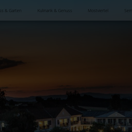
ss & Garten
Kulinarik & Genuss
Mostviertel
Sem