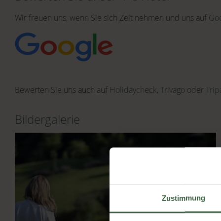
Wir freuen uns, wenn Sie sich Zeit nehmen und uns auf
Go
Bewerten Sie uns auch auf
Holidaycheck
,
Trivago
oder
Trip
Bildergalerie
Zustimmung