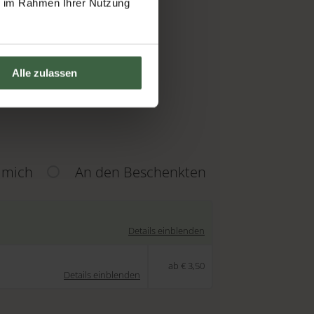
ie im Rahmen Ihrer Nutzung
Alle zulassen
 mich
An den Beschenkten
Details einblenden
ab € 3,50
Details einblenden