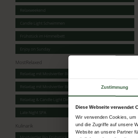
Relaxweekend
Candle Light Schwimmen
Frühstück im Himmelbett
Enjoy on Sunday
MostRelaxed
Relaxtag mit Mostviertler Bio Frühstück
Relaxtag mit Mostviertler Bio Frühstück & Candle Light Dinner
Zustimmung
Relaxtag & Candle Light Dinner
Diese Webseite verwendet 
Late Night SPA
Wir verwenden Cookies, um I
und die Zugriffe auf unsere 
Kulinarik
Website an unsere Partner fü
Mostviertler Bio Frühstück