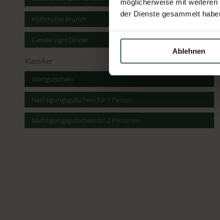
möglicherweise mit weiteren
der Dienste gesammelt habe
Kothmühle Brunch
Candle Light Dinner
Ablehnen
Klassiker
Wertgutschein
Nächtigungsgutschein für 1 Person
Nächtigungsgutschein für 2 Personen