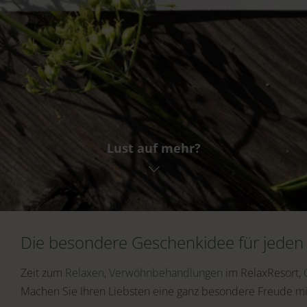
Lust auf mehr?
Abreise
BUCHEN
AN
Die besondere Geschenkidee für jeden 
Zeit zum
Relaxen
,
Verwöhnbehandlungen
im RelaxResort,
Machen Sie Ihren Liebsten eine ganz besondere Freude mi