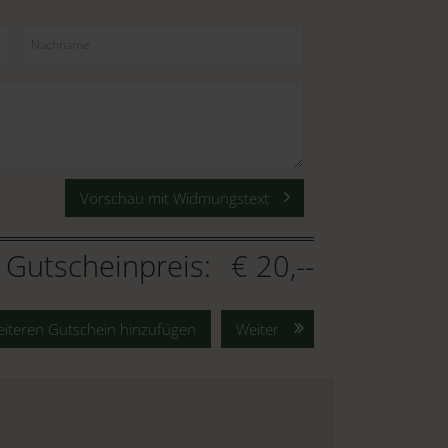
Vorschau mit Widmungstext
Gutscheinpreis:
€ 20,--
iteren Gutschein hinzufügen
Weiter