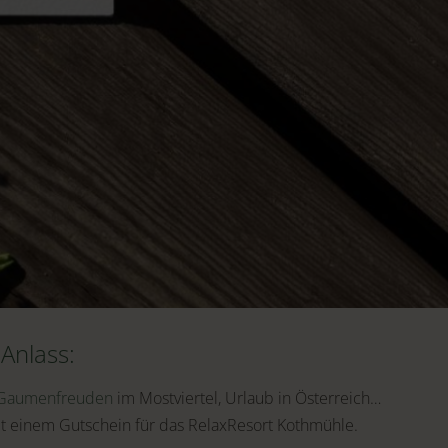
FRAGEN
Anlass:
Gaumenfreuden
im Mostviertel, Urlaub in Österreich…
t einem Gutschein für das RelaxResort Kothmühle.