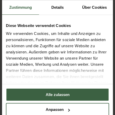
Zustimmung
Details
Über Cookies
Diese Webseite verwendet Cookies
Wir verwenden Cookies, um Inhalte und Anzeigen zu
personalisieren, Funktionen für soziale Medien anbieten
zu können und die Zugriffe auf unsere Website zu
Genießerpension (Halbpension) im
analysieren. Außerdem geben wir Informationen zu Ihrer
Gourmethotel in Österreich
Verwendung unserer Website an unsere Partner für
soziale Medien, Werbung und Analysen weiter. Unsere
Enthalten sind:
Partner führen diese Informationen möglicherweise mit
weiteren Daten zusammen, die Sie ihnen bereitgestellt
Gruß des Hauses als Gaumenschmeichler vorab
haben oder die sie im Rahmen Ihrer Nutzung der Dienste
Vorspeise als kulinarischer Auftakt des Menüs
gesammelt haben.
Alle zulassen
Suppe als weitere Gaumenfreude
Sie können wählen zwischen Fleisch-, Fisch- sowie
vegetarischem Hauptgang
Anpassen