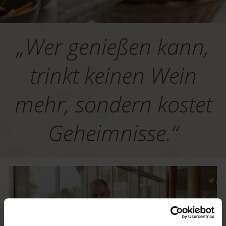
„Wer genießen kann,
trinkt keinen Wein
mehr, sondern kostet
Geheimnisse.“