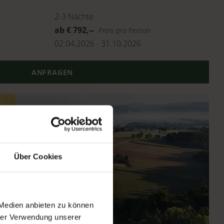
2-3
Nächte
ab
€
792,--
Preis pro Person
02.04.2026
-
31.10.2026
ANFRAGEN
Über Cookies
 Medien anbieten zu können
hrer Verwendung unserer