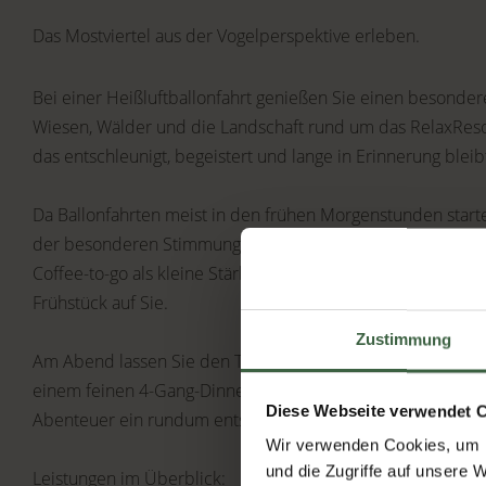
Das Mostviertel aus der Vogelperspektive erleben.
Bei einer Heißluftballonfahrt genießen Sie einen besondere
Wiesen, Wälder und die Landschaft rund um das RelaxResor
das entschleunigt, begeistert und lange in Erinnerung bleib
Da Ballonfahrten meist in den frühen Morgenstunden starten
der besonderen Stimmung rund um den Sonnenaufgang. Vor 
Coffee-to-go als kleine Stärkung, danach wartet unser reichh
Frühstück auf Sie.
Zustimmung
Am Abend lassen Sie den Tag genussvoll ausklingen: mit Bir
einem feinen 4-Gang-Dinner in unserem Restaurant. So w
Diese Webseite verwendet 
Abenteuer ein rundum entspannter Kurzurlaub im Mostvier
Wir verwenden Cookies, um I
und die Zugriffe auf unsere 
Leistungen im Überblick: