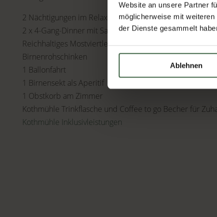
Website an unsere Partner fü
2 Nächtigungen im Relax-Zimmer Apfel mit Gartenblick
möglicherweise mit weiteren
der Dienste gesammelt habe
2 x 4-Gang-Dinner mit Salat- und Käsebuffet
Reichhaltiges Mostviertler Bio-Frühstücksbuffet mit Wa
Birnenrohschinken
Ablehnen
1 Ballonfahrt
1 Birnensekt als Aperitif
1 Obstkorb am Zimmer
Kothmühle Trinkflasche und Coffee to go Becher für Zuh
Kothmühle Inklusivleistungen