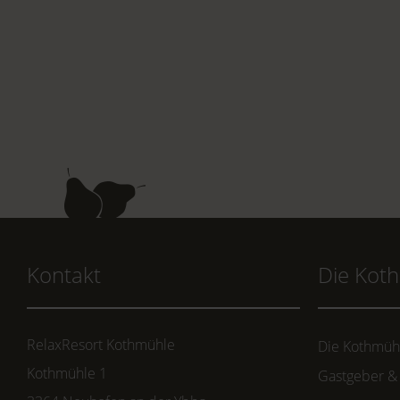
Kontakt
Die Kot
RelaxResort Kothmühle
Die Kothmüh
Kothmühle 1
Gastgeber &