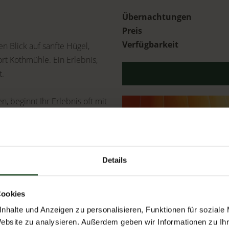
Übernachtungen
Preis
Verfügbarkeit
n Blick auf sanfte Hügel,
t Kothmühle. Ein Erlebnis,
t.
, beginnt Ihr Erlebnis oft mit
der Fahrt begleitet Sie ein
altiges Mostviertler Bio-
Details
nensekt als Aperitif und
ird aus einem besonderen
Cookies
tel.
nhalte und Anzeigen zu personalisieren, Funktionen für soziale
Website zu analysieren. Außerdem geben wir Informationen zu I