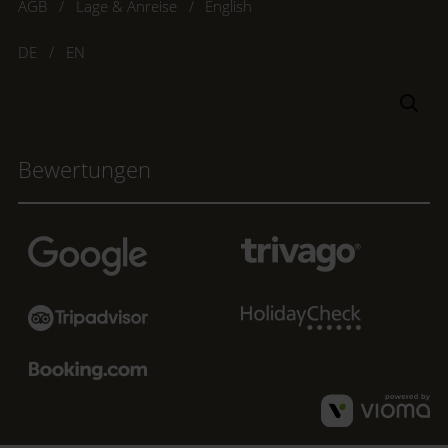
AGB
Lage & Anreise
English
DE
EN
Suchbegriff
Suc
eingeben
Bewertungen