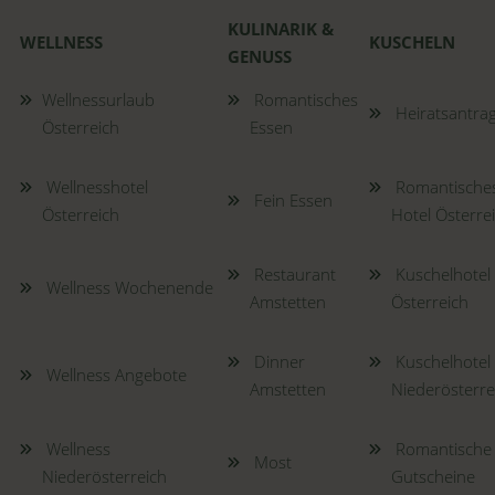
KULINARIK &
WELLNESS
KUSCHELN
GENUSS
Wellnessurla
ub
Romantisches
Heiratsantra
Österreich
Essen
Wellnesshotel
Romantische
Fein Essen
Österreich
Hotel Österre
Restaurant
Kuschelhotel
Wellness Wochenende
Amstetten
Österreich
Dinner
Kuschelhotel
Wellness Angebote
Amstetten
Niederösterre
Wellness
Romantische
Most
Niederösterreich
Gutscheine