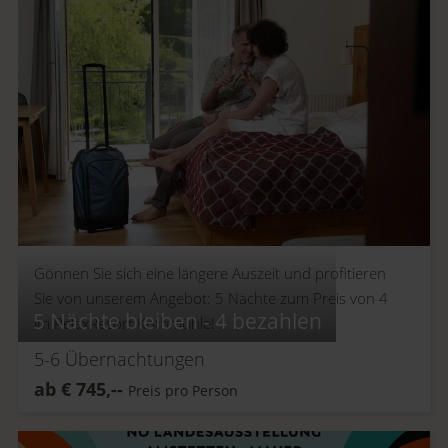
Gönnen Sie sich eine längere Auszeit und profitieren
Sie von unserem Angebot: 5 Nächte zum Preis von 4
5 Nächte bleiben - 4 bezahlen
im RelaxResort Kothmühle!
5-6
Übernachtungen
ab
€
745,--
Preis pro Person