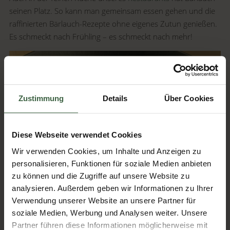
seinen Platz. So kann man gemeinsam essen gehen und die
raffinierten Bärlauch-Rezepte ohne eigenes Zutun genießen.
Es schmeckt nach Frühling – es schmeckt nach mehr!
Zustimmung
Details
Über Cookies
Diese Webseite verwendet Cookies
Wir verwenden Cookies, um Inhalte und Anzeigen zu
personalisieren, Funktionen für soziale Medien anbieten
zu können und die Zugriffe auf unsere Website zu
Gerne auch zum Nachkochen aus der Kothmühlen Küche
analysieren. Außerdem geben wir Informationen zu Ihrer
ein Rezept:
Verwendung unserer Website an unsere Partner für
soziale Medien, Werbung und Analysen weiter. Unsere
Download Rezept: Emmer-Risotto mit Lachsforelle >>
Partner führen diese Informationen möglicherweise mit