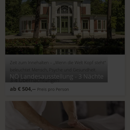
Zeit zum Innehalten –
„Wenn die Welt Kopf steht“
beleuchtet Mensch, Psyche und Gesundheit.
NÖ Landesausstellung - 3 Nächte
3-4
Übernachtungen
ab
€
504,--
Preis pro Person