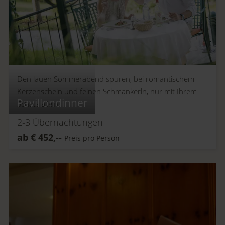
Den lauen Sommerabend spüren, bei romantischem
Kerzenschein und feinen Schmankerln, nur mit Ihrem
Pavillondinner
Schatz allein.
2-3
Übernachtungen
ab
€
452,--
Preis pro Person