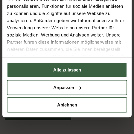
personalisieren, Funktionen für soziale Medien anbieten
Gerald Prüller
zu können und die Zugriffe auf unsere Website zu
Stift Seitenstetten
analysieren. Außerdem geben wir Informationen zu Ihrer
RelaxResort Kothmühle
Verwendung unserer Website an unsere Partner für
soziale Medien, Werbung und Analysen weiter. Unsere
Partner führen diese Informationen möglicherweise mit
weiteren Daten zusammen, die Sie ihnen bereitgestellt
Artikel kommentieren
haben oder die sie im Rahmen Ihrer Nutzung der Dienste
gesammelt haben.
Alle zulassen
zurück zur Übersicht
Anpassen
Jetzt keinen Artikel mehr verpassen.
Ablehnen
zur Newsletter anmeldung