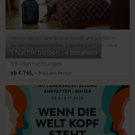
Gönnen Sie sich eine längere Auszeit und profitieren
Sie von unserem Angebot: 5 Nächte zum Preis von 4
5 Nächte bleiben - 4 bezahlen
im RelaxResort Kothmühle!
5-6
Übernachtungen
ab
€
745,--
Preis pro Person