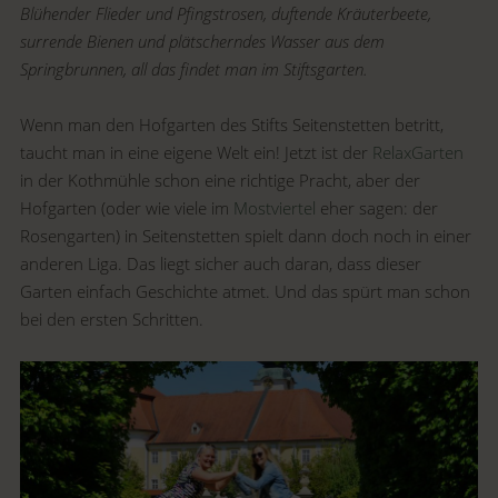
Blühender Flieder und Pfingstrosen, duftende Kräuterbeete,
surrende Bienen und plätscherndes Wasser aus dem
Springbrunnen, all das findet man im Stiftsgarten.
Wenn man den Hofgarten des Stifts Seitenstetten betritt,
taucht man in eine eigene Welt ein! Jetzt ist der
RelaxGarten
in der Kothmühle schon eine richtige Pracht, aber der
Hofgarten (oder wie viele im
Mostviertel
eher sagen: der
Rosengarten) in Seitenstetten spielt dann doch noch in einer
anderen Liga. Das liegt sicher auch daran, dass dieser
Garten einfach Geschichte atmet. Und das spürt man schon
bei den ersten Schritten.