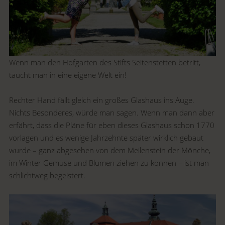
Wenn man den Hofgarten des Stifts Seitenstetten betritt,
taucht man in eine eigene Welt ein!
Rechter Hand fällt gleich ein großes Glashaus ins Auge.
Nichts Besonderes, würde man sagen. Wenn man dann aber
erfährt, dass die Pläne für eben dieses Glashaus schon 1770
vorlagen und es wenige Jahrzehnte später wirklich gebaut
wurde – ganz abgesehen von dem Meilenstein der Mönche,
im Winter Gemüse und Blumen ziehen zu können – ist man
schlichtweg begeistert.