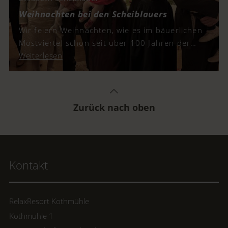
Weihnachten bei den Scheiblauers
Wir feiern Weihnachten, wie es im bäuerlichen
Mostviertel schon seit über 100 Jahren der
Brauch ist.
Weiterlesen
Zurück nach oben
Kontakt
RelaxResort Kothmühle
Kothmühle 1