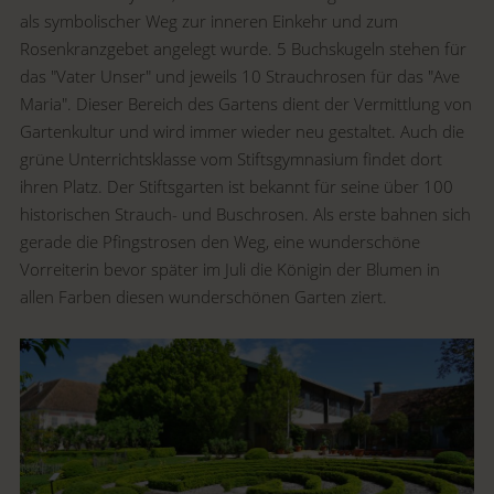
als symbolischer Weg zur inneren Einkehr und zum
Rosenkranzgebet angelegt wurde. 5 Buchskugeln stehen für
das "Vater Unser" und jeweils 10 Strauchrosen für das "Ave
Maria". Dieser Bereich des Gartens dient der Vermittlung von
Gartenkultur und wird immer wieder neu gestaltet. Auch die
grüne Unterrichtsklasse vom Stiftsgymnasium findet dort
ihren Platz. Der Stiftsgarten ist bekannt für seine über 100
historischen Strauch- und Buschrosen. Als erste bahnen sich
gerade die Pfingstrosen den Weg, eine wunderschöne
Vorreiterin bevor später im Juli die Königin der Blumen in
allen Farben diesen wunderschönen Garten ziert.