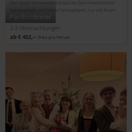
Den lauen Sommerabend spüren, bei romantischem
Kerzenschein und feinen Schmankerln, nur mit Ihrem
Pavillondinner
Schatz allein.
2-3
Übernachtungen
ab
€
452,--
Preis pro Person
Elisabeth Scheiblauer