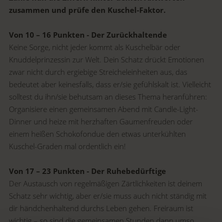
zusammen und prüfe den Kuschel-Faktor.
Von 10 – 16 Punkten -
Der Zurückhaltende
Keine Sorge, nicht jeder kommt als Kuschelbär oder
Knuddelprinzessin zur Welt. Dein Schatz drückt Emotionen
zwar nicht durch ergiebige Streicheleinheiten aus, das
bedeutet aber keinesfalls, dass er/sie gefühlskalt ist. Vielleicht
solltest du ihn/sie behutsam an dieses Thema heranführen:
Organisiere einen gemeinsamen Abend mit Candle-Light-
Dinner und heize mit herzhaften Gaumenfreuden oder
einem heißen Schokofondue den etwas unterkühlten
Kuschel-Graden mal ordentlich ein!
Von 17 – 23 Punkten - Der Ruhebedürftige
Der Austausch von regelmäßigen Zärtlichkeiten ist deinem
Schatz sehr wichtig, aber er/sie muss auch nicht ständig mit
dir händchenhaltend durchs Leben gehen. Freiraum ist
wichtig – so sind die gemeinsamen Stunden dann umso