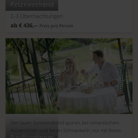
Relaxweekend
uns verwöhnen.
2-3
Übernachtungen
ab
€
436,--
Preis pro Person
Den lauen Sommerabend spüren, bei romantischem
Kerzenschein und feinen Schmankerln, nur mit Ihrem
Pavillondinner
Schatz allein.