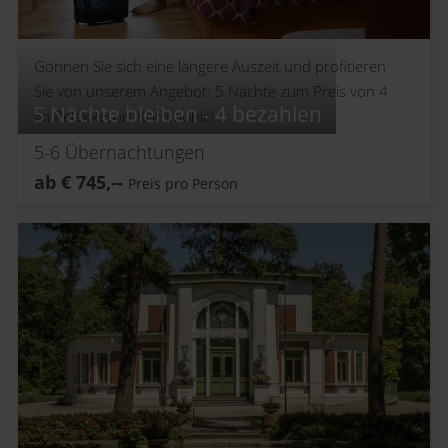
Gönnen Sie sich eine längere Auszeit und profitieren
Sie von unserem Angebot: 5 Nächte zum Preis von 4
5 Nächte bleiben - 4 bezahlen
im RelaxResort Kothmühle!
5-6
Übernachtungen
ab
€
745,--
Preis pro Person