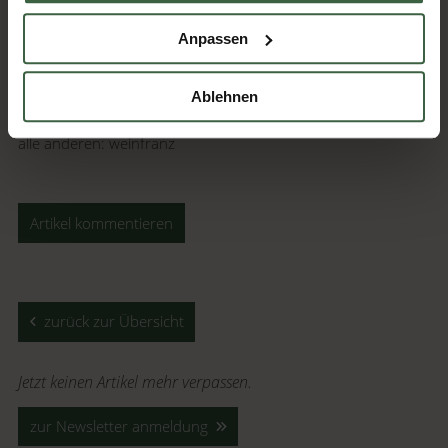
Unser Blog: Kuscheln auf Mostviertlerisch >>
Anpassen
Fotocredits:
Ablehnen
Kuschelzimmer: Haberland
alle anderen: weinfranz
Artikel kommentieren
zurück zur Übersicht
Jetzt keinen Artikel mehr verpassen.
zur Newsletter anmeldung