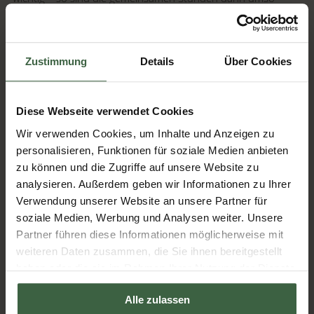
schöner für euch. Wie wäre es mit einem Relax-Tag nur für
euch zwei? Ein gemütlicher Abend auf dem Sofa mit Kuschel-
Film oder gemeinsame Stunden im Day Spa bringen euch auf
Zustimmung
Details
Über Cookies
Kuschelkurs!
Von 24 – 30 Punkten - Der Schmusebär
Diese Webseite verwendet Cookies
Gratuliere, Ihr seid (wie) frisch verliebt! Du hast dir ein echtes
Wir verwenden Cookies, um Inhalte und Anzeigen zu
Kuschelmonster geangelt, das die Zuneigung zu dir immer
personalisieren, Funktionen für soziale Medien anbieten
wieder hautnah zeigen möchte! Aber auch hier ist
zu können und die Zugriffe auf unsere Website zu
Abwechslung gefragt: Mit einem Wellnesswochenende im
analysieren. Außerdem geben wir Informationen zu Ihrer
Kuschelzimmer könnt ihr beim gemeinsamen Schwimmen,
Verwendung unserer Website an unsere Partner für
Saunieren, Genießen, Relaxen neue Kuschelfantasien wahr
soziale Medien, Werbung und Analysen weiter. Unsere
werden lassen!
Partner führen diese Informationen möglicherweise mit
weiteren Daten zusammen, die Sie ihnen bereitgestellt
haben oder die sie im Rahmen Ihrer Nutzung der Dienste
Unser Angebot Schmusekatzenweekend >>
gesammelt haben.
Alle zulassen