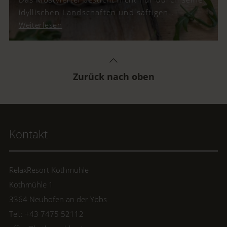
idyllischen Landschaften und saftigen
Obstgärten, sondern auch durch seinen
Weiterlesen
köstlichen Most. Doch seine kulinarische
Vielfalt reicht weit über die berühmten
Apfelbäume und Mostheurigen hinaus. Eine
gastronomische Neuinterpretation, die
Zurück nach oben
Küchenchef Wolfgang Draxler kreiert hat, ist
die Mostviertler Quiche.
Kontakt
RelaxResort Kothmühle
Kothmühle 1
3364 Neuhofen an der Ybbs
Tel.: +43 7475 52112