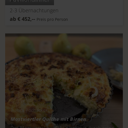
2-3
Übernachtungen
ab
€
452,--
Preis pro Person
Bianca Pöchacker
Mostviertler Quiche mit Birnen
Das Mostviertel besticht nicht nur durch seine