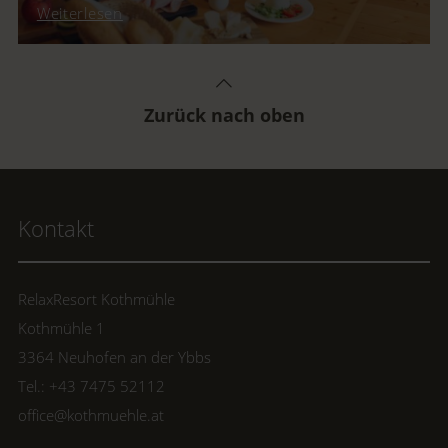
Gäste wie Mitarbeitende gleichermaßen
Weiterlesen
begeistert. Im Interview erzählt sie von ihrem
Weg, ihren schönsten Momenten und warum
sie die Arbeit mit Menschen heute so liebt.
Zurück nach oben
Kontakt
RelaxResort Kothmühle
Kothmühle 1
3364 Neuhofen an der Ybbs
Tel.: +43 7475 52112
office@kothmuehle.at