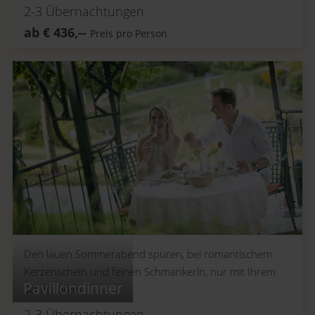
2-3
Übernachtungen
ab
€
436,--
Preis pro Person
Den lauen Sommerabend spüren, bei romantischem
Kerzenschein und feinen Schmankerln, nur mit Ihrem
Pavillondinner
Schatz allein.
2-3
Übernachtungen