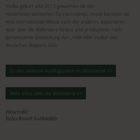
Vodka gekürt und 2013 gewannen sie den
niederösterreichischen Tourismuspreis. Heute bereisen sie
eine internationale Messe nach der anderen, exportieren
quer über die Weltmeere hinaus und produzieren nach
gemeinsamer Entwicklung den „KABUMM Vodka“ des
deutschen Rappers Sido.
Zu den weiteren Ausflugszielen im Mostviertel >>
Mehr Infos über die Mostelleria >>
Fotocredit:
RelaxResort Kothmühle