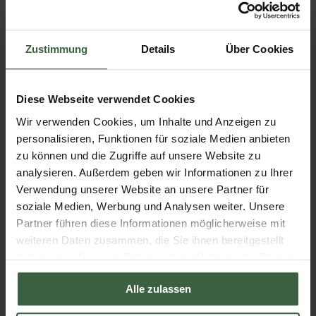
den Geschäftsführern des
RelaxResort Kothmühle und dem Schloss an der
Eisenstrasse, Johannes und Christiane Scheiblauer,
Zustimmung
Details
Über Cookies
unterstützt er die Familienbetriebe aktuell beim Blog
schreiben. Im Laufe der Jahre war er immer wieder Teil des
Wiener Seminarvermittlungsbüros „Seminargo“ in der
Diese Webseite verwendet Cookies
Seminarvermittlung, arbeitete mehrere Jahre als
Wir verwenden Cookies, um Inhalte und Anzeigen zu
Projektentwickler im Tourismusverband Moststraße und geht
personalisieren, Funktionen für soziale Medien anbieten
einer großen Bandbreite an Hobbys nach, von Musik bis hin
zu können und die Zugriffe auf unsere Website zu
zu Mostverkostungen.
analysieren. Außerdem geben wir Informationen zu Ihrer
Fotocredit:
meinbezirk.at
Verwendung unserer Website an unsere Partner für
soziale Medien, Werbung und Analysen weiter. Unsere
Alle Artikel von Bernhard Scheiblauer »
Partner führen diese Informationen möglicherweise mit
weiteren Daten zusammen, die Sie ihnen bereitgestellt
Beliebte Artikel
haben oder die sie im Rahmen Ihrer Nutzung der Dienste
gesammelt haben.
Alle zulassen