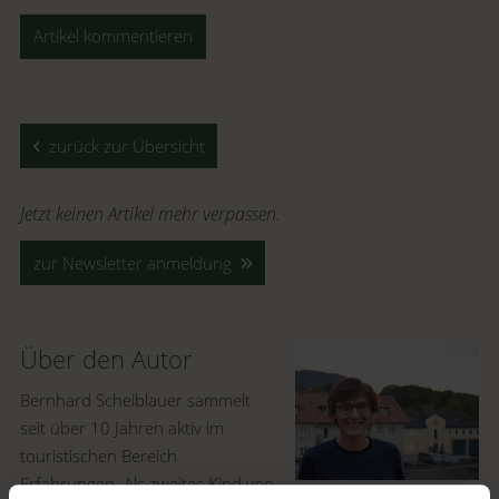
Artikel kommentieren
zurück zur Übersicht
Jetzt keinen Artikel mehr verpassen.
zur Newsletter anmeldung
Über den Autor
Bernhard Scheiblauer sammelt
seit über 10 Jahren aktiv im
touristischen Bereich
Erfahrungen. Als zweites Kind von