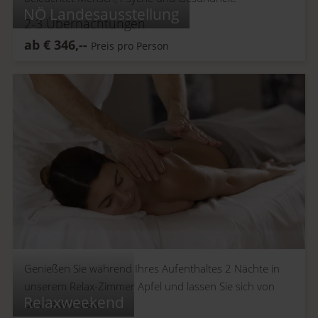
NÖ Landesausstellung
2-3
Übernachtungen
ab
€
346,--
Preis pro Person
Genießen Sie während Ihres Aufenthaltes 2 Nächte in
unserem Relax-Zimmer Apfel und lassen Sie sich von
Relaxweekend
uns verwöhnen.