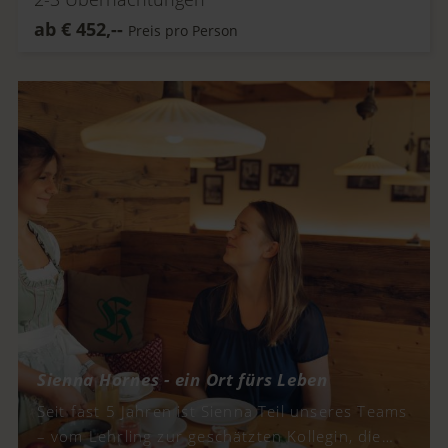
ab
€
452,--
Preis pro Person
Sienna Hornes - ein Ort fürs Leben
Seit fast 5 Jahren ist Sienna Teil unseres Teams
– vom Lehrling zur geschätzten Kollegin, die