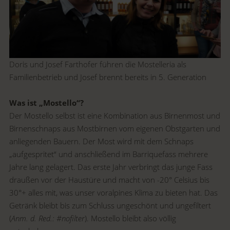
Doris und Josef Farthofer führen die Mostelleria als
Familienbetrieb und Josef brennt bereits in 5. Generation
Was ist „Mostello“?
Der Mostello selbst ist eine Kombination aus Birnenmost und
Birnenschnaps aus Mostbirnen vom eigenen Obstgarten und
anliegenden Bauern. Der Most wird mit dem Schnaps
„aufgespritet“ und anschließend im Barriquefass mehrere
Jahre lang gelagert. Das erste Jahr verbringt das junge Fass
draußen vor der Haustüre und macht von -20° Celsius bis
30°+ alles mit, was unser voralpines Klima zu bieten hat. Das
Getränk bleibt bis zum Schluss ungeschönt und ungefiltert
(
Anm. d. Red.: #nofilter
). Mostello bleibt also völlig