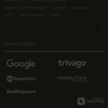
Impressum
Datenschutzerklärung
Datenschutzeinstellungen
Sitemap
Newsletter
AGB
Lage & Anreise
English
Suchbegriff
Suc
eingeben
Bewertungen