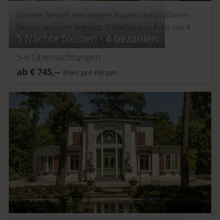
Gönnen Sie sich eine längere Auszeit und profitieren
Sie von unserem Angebot: 5 Nächte zum Preis von 4
5 Nächte bleiben - 4 bezahlen
im RelaxResort Kothmühle!
5-6
Übernachtungen
ab
€
745,--
Preis pro Person