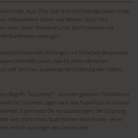
in Ende: Açai, Chia, Goji, Noni und Moringa lauten einige
 von insbesondere Samen und Beeren. Durch ihre
en sollen diese "Wunderfrüchte" bei Problemen mit
lei Krankheiten vorbeugen.
 gesundheitsfördernde Wirkungen, mit Sicherheit absprechen
lauben jedenfalls daran, dass für jeden Menschen
 tun und Teil einer ausgewogenen Ernährung sein sollten.
 des Begriffs "Superfood" – zu einem gewissen Teil bleibt es
and mit Sicherheit sagen kann, was Superfood ist und was
ostviertler Superfoods! Die Voraussetzungen: Der Ursprung
fernt sein und es muss Spaß machen beim Essen – sei es
oder einfach nur wegen des Geschmacks.