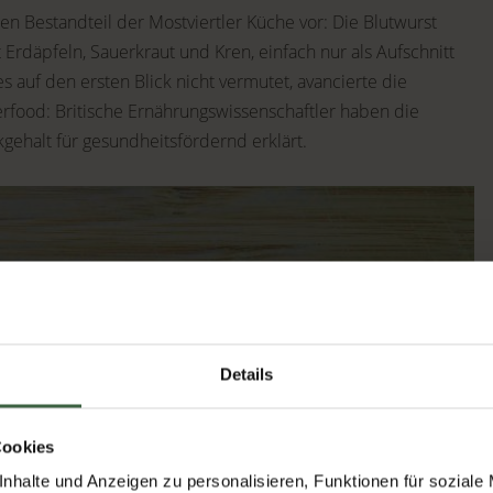
en Bestandteil der Mostviertler Küche vor: Die Blutwurst
it Erdäpfeln, Sauerkraut und Kren, einfach nur als Aufschnitt
auf den ersten Blick nicht vermutet, avancierte die
rfood: Britische Ernährungswissenschaftler haben die
gehalt für gesundheitsfördernd erklärt.
Details
Cookies
nhalte und Anzeigen zu personalisieren, Funktionen für soziale