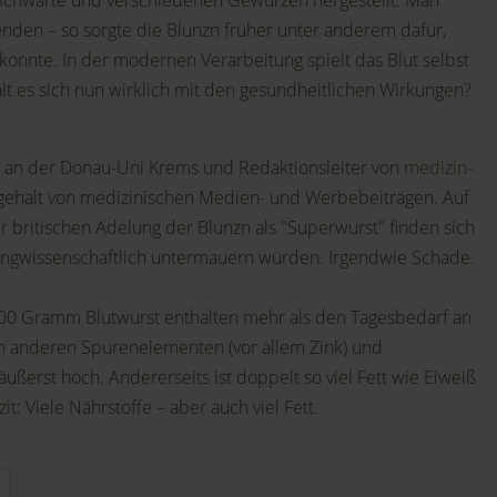
, Schwarte und verschiedenen Gewürzen hergestellt. Man
den – so sorgte die Blunzn früher unter anderem dafür,
konnte. In der modernen Verarbeitung spielt das Blut selbst
ält es sich nun wirklich mit den gesundheitlichen Wirkungen?
t an der Donau-Uni Krems und Redaktionsleiter von
medizin-
tsgehalt von medizinischen Medien- und Werbebeiträgen. Auf
ur britischen Adelung der Blunzn als "Superwurst" finden sich
ungwissenschaftlich untermauern würden. Irgendwie Schade.
100 Gramm Blutwurst enthalten mehr als den Tagesbedarf an
an anderen Spurenelementen (vor allem Zink) und
ußerst hoch. Andererseits ist doppelt so viel Fett wie Eiweiß
it: Viele Nährstoffe – aber auch viel Fett.