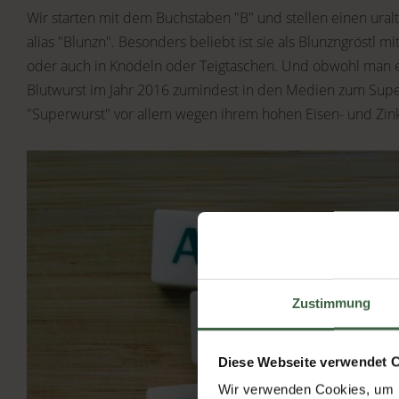
Wir starten mit dem Buchstaben "B" und stellen einen uralt
alias "Blunzn". Besonders beliebt ist sie als Blunzngröstl m
oder auch in Knödeln oder Teigtaschen. Und obwohl man es 
Blutwurst im Jahr 2016 zumindest in den Medien zum Supe
"Superwurst" vor allem wegen ihrem hohen Eisen- und Zink
Zustimmung
Diese Webseite verwendet 
Wir verwenden Cookies, um I