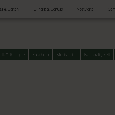
ss & Garten
Kulinarik & Genuss
Mostviertel
Sem
arik & Rezepte
Kuscheln
Mostviertel
Nachhaltigkeit