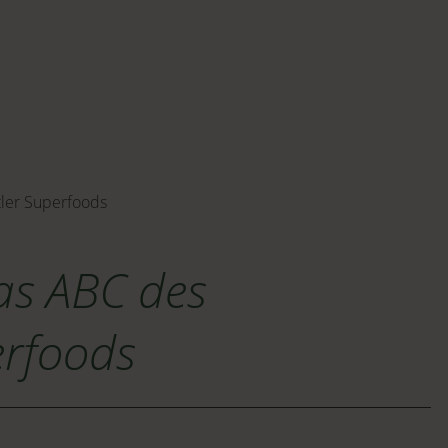
tler Superfoods
as ABC des
erfoods