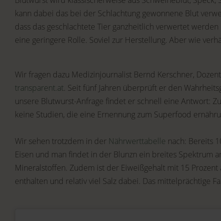
Blutwurst wird klassischerweise aus Schweineblut, Speck
kann dabei das bei der Schlachtung gewonnene Blut verwen
dass das geschlachtete Tier ganzheitlich verwertet werden 
eine geringere Rolle. Soviel zur Herstellung. Aber wie verh
Wir fragen dazu Medizinjournalist Bernd Kerschner, Dozen
transparent.at
. Seit fünf Jahren überprüft er den Wahrhei
unsere Blutwurst-Anfrage findet er schnell eine Antwort: Z
keine Studien, die eine Ernennung zum Superfood ernähr
Wir sehen trotzdem in der
Nährwerttabelle
nach: Bereits 
Eisen und man findet in der Blunzn ein breites Spektrum 
Mineralstoffen. Zudem ist der Eiweißgehalt mit 15 Prozent ä
enthalten und relativ viel Salz dabei. Das mittelprächtige Faz