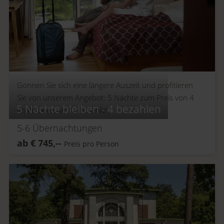
Gönnen Sie sich eine längere Auszeit und profitieren
Sie von unserem Angebot: 5 Nächte zum Preis von 4
5 Nächte bleiben - 4 bezahlen
im RelaxResort Kothmühle!
5-6
Übernachtungen
ab
€
745,--
Preis pro Person