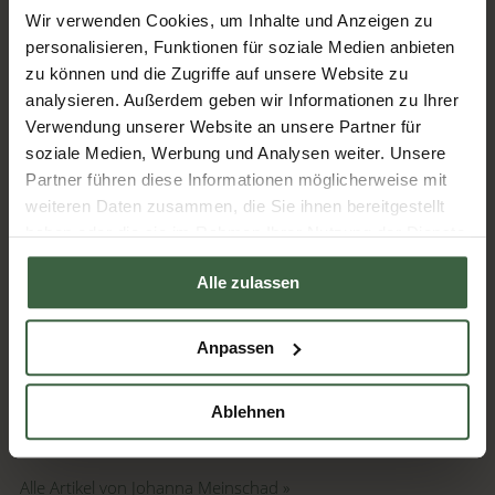
Wir verwenden Cookies, um Inhalte und Anzeigen zu
Jetzt keinen Artikel mehr verpassen.
personalisieren, Funktionen für soziale Medien anbieten
zu können und die Zugriffe auf unsere Website zu
zur Newsletter anmeldung
analysieren. Außerdem geben wir Informationen zu Ihrer
Verwendung unserer Website an unsere Partner für
soziale Medien, Werbung und Analysen weiter. Unsere
Über Johanna
Partner führen diese Informationen möglicherweise mit
Meinschad
weiteren Daten zusammen, die Sie ihnen bereitgestellt
haben oder die sie im Rahmen Ihrer Nutzung der Dienste
Die gebürtige Oberösterreicherin
gesammelt haben.
Johanna Meinschad lebt seit
Alle zulassen
2008 mit ihrem Mann und ihren
2 Söhnen im Mostviertel. Sie hat die sanfthügelige
Anpassen
Landschaft sehr zu schätzen gelernt und erkundet mit ihrer
Familie am Wochenende gerne die vielen Wanderwege. Sie
Ablehnen
hält sich durch Laufen und Klettern fit und lebt ihre
Kreativität beim grafischen Gestalten und Fotografieren aus.
Alle Artikel von Johanna Meinschad »