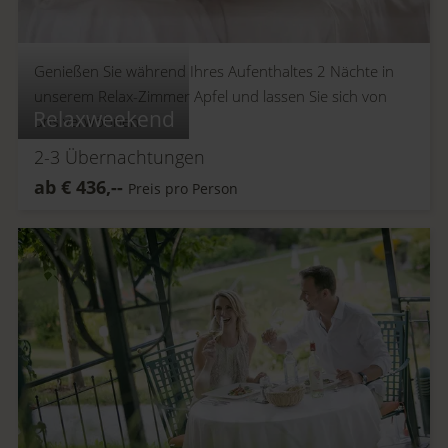
Genießen Sie während Ihres Aufenthaltes 2 Nächte in
unserem Relax-Zimmer Apfel und lassen Sie sich von
Relaxweekend
uns verwöhnen.
2-3
Übernachtungen
ab
€
436,--
Preis pro Person