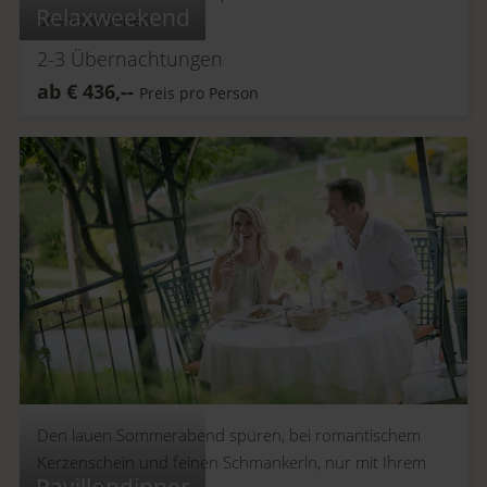
Relaxweekend
uns verwöhnen.
2-3
Übernachtungen
ab
€
436,--
Preis pro Person
Den lauen Sommerabend spüren, bei romantischem
Kerzenschein und feinen Schmankerln, nur mit Ihrem
Pavillondinner