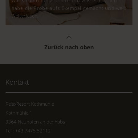
Wie Shiatsu funktioniert und was es ist. Ich
habe die Probe aufs Exempel gemacht und war
mehr als angenehm überrascht. Ein Kurzurlaub
Weiterlesen
für die Einheit von Körper und Geist im
Wellnesshotel RelaxResort Kothmühle.
Zurück nach oben
Kontakt
RelaxResort Kothmühle
Kothmühle 1
3364 Neuhofen an der Ybbs
Tel.: +43 7475 52112