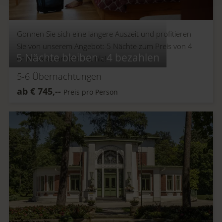
Gönnen Sie sich eine längere Auszeit und profitieren
Sie von unserem Angebot: 5 Nächte zum Preis von 4
5 Nächte bleiben - 4 bezahlen
im RelaxResort Kothmühle!
5-6
Übernachtungen
ab
€
745,--
Preis pro Person