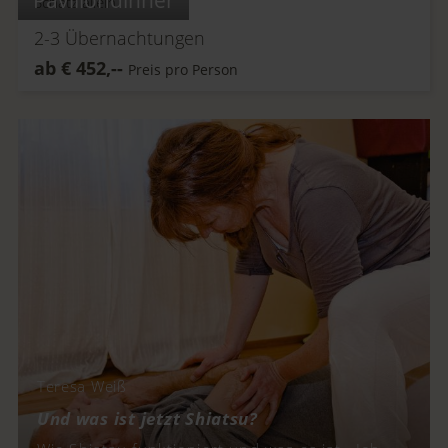
Schatz allein.
2-3
Übernachtungen
ab
€
452,--
Preis pro Person
Teresa Weiß
Und was ist jetzt Shiatsu?