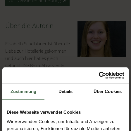
zur Newsletter anmeldung
Über die Autorin
Elisabeth Scheiblauer ist über die
Liebe zur Hotellerie gekommen
und auch hier hat es gleich
gefunkt. Die Boku-Absolventin
und Mama von drei Töchtern schwärmt für gutes Essen,
Hochzeiten und sucht ständig neue Umweltschutz-Ziele für
unsere Hotels.
Zustimmung
Details
Über Cookies
Alle Artikel von Elisabeth Scheiblauer »
Beliebte Artikel
Diese Webseite verwendet Cookies
Wir verwenden Cookies, um Inhalte und Anzeigen zu
personalisieren, Funktionen für soziale Medien anbieten