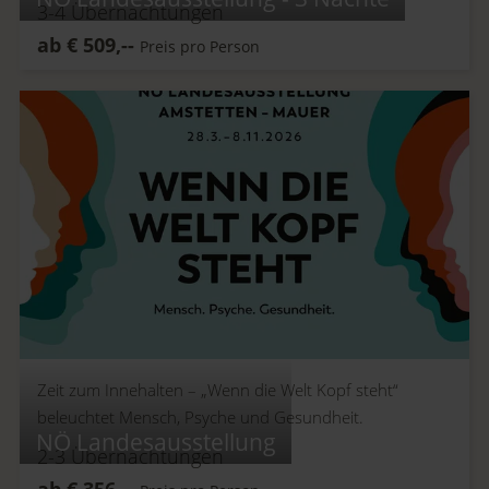
3-4
Übernachtungen
ab
€
509,--
Preis pro Person
Zeit zum Innehalten –
„Wenn die Welt Kopf steht“
beleuchtet Mensch, Psyche und Gesundheit.
NÖ Landesausstellung
2-3
Übernachtungen
ab
€
356,--