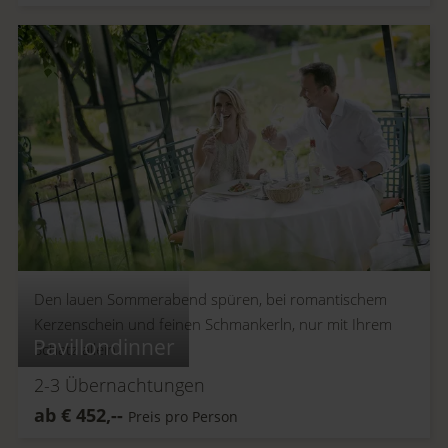
Den lauen Sommerabend spüren, bei romantischem
Kerzenschein und feinen Schmankerln, nur mit Ihrem
Pavillondinner
Schatz allein.
2-3
Übernachtungen
ab
€
452,--
Preis pro Person