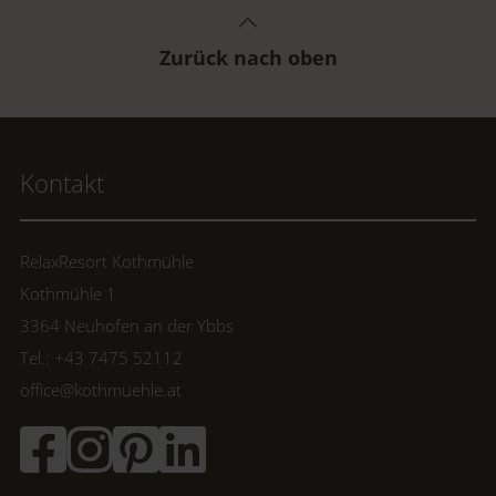
Mostviertels noch nach traditionellem
Handwerk gemahlen wird.
Zurück nach oben
Kontakt
RelaxResort Kothmühle
Kothmühle 1
3364 Neuhofen an der Ybbs
Tel.: +43 7475 52112
office@kothmuehle.at