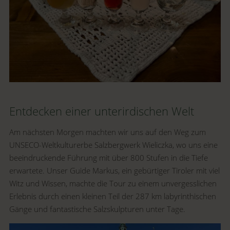
Entdecken einer unterirdischen Welt
Am nächsten Morgen machten wir uns auf den Weg zum
UNSECO-Weltkulturerbe Salzbergwerk Wieliczka, wo uns eine
beeindruckende Führung mit über 800 Stufen in die Tiefe
erwartete. Unser Guide Markus, ein gebürtiger Tiroler mit viel
Witz und Wissen, machte die Tour zu einem unvergesslichen
Erlebnis durch einen kleinen Teil der 287 km labyrinthischen
Gänge und fantastische Salzskulpturen unter Tage.