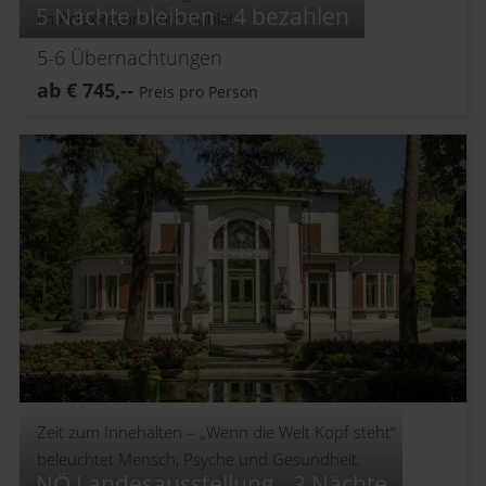
5 Nächte bleiben - 4 bezahlen
im RelaxResort Kothmühle!
5-6
Übernachtungen
ab
€
745,--
Preis pro Person
Zeit zum Innehalten –
„Wenn die Welt Kopf steht“
beleuchtet Mensch, Psyche und Gesundheit.
NÖ Landesausstellung - 3 Nächte