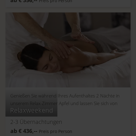
Preis pro Person
Genießen Sie während Ihres Aufenthaltes 2 Nächte in
unserem Relax-Zimmer Apfel und lassen Sie sich von
Relaxweekend
uns verwöhnen.
2-3
Übernachtungen
ab
€
436,--
Preis pro Person