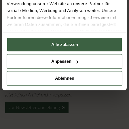
Verwendung unserer Website an unsere Partner für
soziale Medien, Werbung und Analysen weiter. Unsere
Betriebsausflug nach Amalfi >>
Partner führen diese Informationen möglicherweise mit
weiteren Daten zusammen, die Sie ihnen bereitgestellt
haben oder die sie im Rahmen Ihrer Nutzung der Dienste
Fotocredits: RelaxResort Kothmühle
gesammelt haben.
Alle zulassen
Artikel kommentieren
Anpassen
zurück zur Übersicht
Ablehnen
Jetzt keinen Artikel mehr verpassen.
zur Newsletter anmeldung