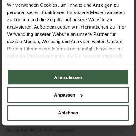
Ihre Weihnachtsfeier im Mostviertel >>
Wir verwenden Cookies, um Inhalte und Anzeigen zu
personalisieren, Funktionen für soziale Medien anbieten
zu können und die Zugriffe auf unsere Website zu
Mehr zum Kothmühle-Team >>
analysieren. Außerdem geben wir Informationen zu Ihrer
Verwendung unserer Website an unsere Partner für
soziale Medien, Werbung und Analysen weiter. Unsere
Partner führen diese Informationen möglicherweise mit
Fotocredits
weiteren Daten zusammen, die Sie ihnen bereitgestellt
alle Fotos: Michael Tanzer | Moststraße
haben oder die sie im Rahmen Ihrer Nutzung der Dienste
gesammelt haben.
Alle zulassen
Artikel kommentieren
Anpassen
zurück zur Übersicht
Ablehnen
Jetzt keinen Artikel mehr verpassen.