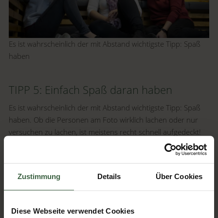
Es ist wahrscheinlich der mit Abstand wichtigste Tipp: Spaß
haben
TIPP 5: Einfach Spaß daran haben
Es ist wahrscheinlich der mit Abstand wichtigste Tipp: Spaß
haben. Ob die Personen am Foto wirklich lachen oder nur
versuchen zu lachen, ist meistens recht schnell aufgedeckt!
Am wichtigsten an den Fotos ist, dass die (hoffentlich) gute
Weihnachtsstimmung transportiert wird. Also Cheeeeese!
Zustimmung
Details
Über Cookies
Adventkuscheln im Mostviertel >>
Diese Webseite verwendet Cookies