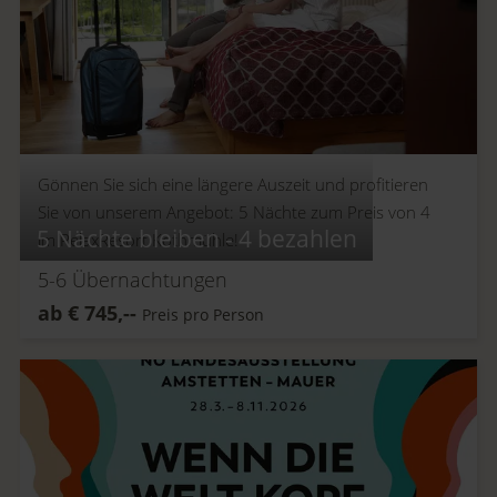
Gönnen Sie sich eine längere Auszeit und profitieren
Sie von unserem Angebot: 5 Nächte zum Preis von 4
5 Nächte bleiben - 4 bezahlen
im RelaxResort Kothmühle!
5-6
Übernachtungen
ab
€
745,--
Preis pro Person