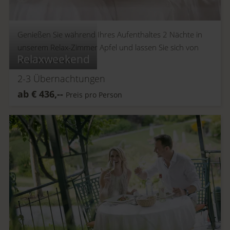
Genießen Sie während Ihres Aufenthaltes 2 Nächte in
unserem Relax-Zimmer Apfel und lassen Sie sich von
Relaxweekend
uns verwöhnen.
2-3
Übernachtungen
ab
€
436,--
Preis pro Person