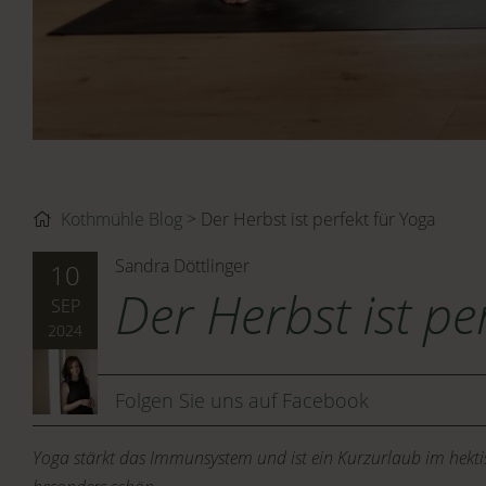
Kothmühle Blog
Der Herbst ist perfekt für Yoga
Sandra Döttlinger
10
Der Herbst ist pe
SEP
2024
Folgen Sie uns auf Facebook
Yoga stärkt das Immunsystem und ist ein Kurzurlaub im hektis