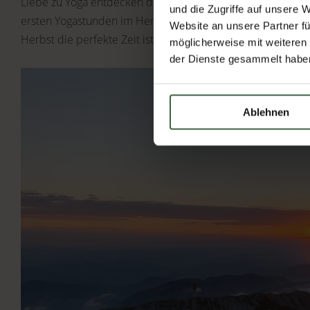
Liebe zu Yoga entdecken durfte, war ich sofort Feuer und
und die Zugriffe auf unsere 
ersten Yogastunden im Herbst stattgefunden hat. Eine ungla
Website an unsere Partner fü
Herbst die perfekte Zeit ist, um mit Yoga zu starten. Und ich
möglicherweise mit weiteren
der Dienste gesammelt habe
Ablehnen