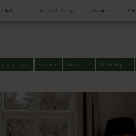
ss & Garten
Kulinarik & Genuss
Mostviertel
Sem
arik & Rezepte
Kuscheln
Mostviertel
Nachhaltigkeit