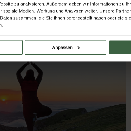
 Flamme. Und ich erinnere mich noch daran, dass eine meiner
Website zu analysieren. Außerdem geben wir Informationen zu I
ublich tolle Yogalehrerin hat mir damals gesagt, dass der
r soziale Medien, Werbung und Analysen weiter. Unsere Partner
 bin mir sicher, dass das wirklich so ist.
 Daten zusammen, die Sie ihnen bereitgestellt haben oder die s
n.
Anpassen