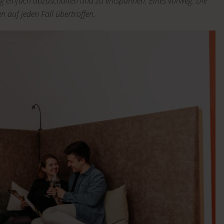
ng einfach abzuschalten und zu entspannen. Eines vorweg: Die
 auf jeden Fall übertroffen.