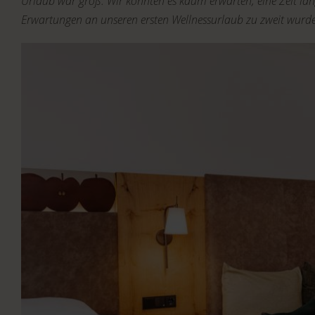
Urlaub war groß. Wir konnten es kaum erwarten, eine Zeit la
Erwartungen an unseren ersten Wellnessurlaub zu zweit wurden