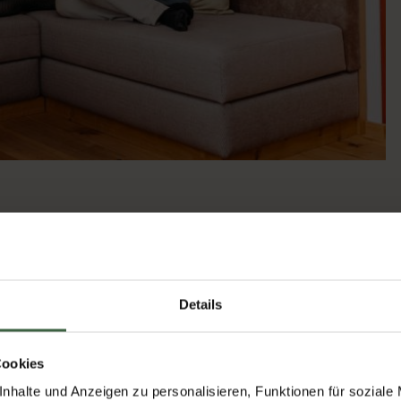
rüßt und zu unserem Relax-Zimmer begleitet. Es war ein
ck auf die winterlich verschneite Gartenanlage, das Bett lud
 An der Zimmerbar warteten sogar noch zwei Gläser
Details
in dieses Wochenende.
Cookies
nhalte und Anzeigen zu personalisieren, Funktionen für soziale