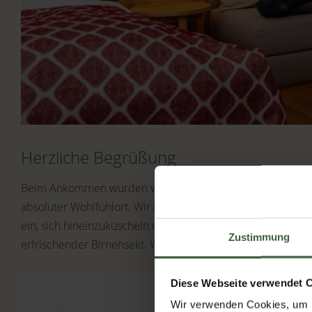
Herzliche Begrüßung
Beim Ankommen wurden wir herzlich an der Rezeption beg
absoluter Wohlfühlort. Wir hatten einen traumhaften Ausbli
ein, sich hineinzukuscheln und es roch wunderbar frisch.
Zustimmung
erfrischender Birnensekt. Was für ein wunderbarer Start 
Diese Webseite verwendet 
Wir verwenden Cookies, um I