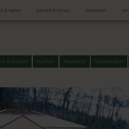
ss & Garten
Kulinarik & Genuss
Mostviertel
Sem
arik & Rezepte
Kuscheln
Mostviertel
Nachhaltigkeit