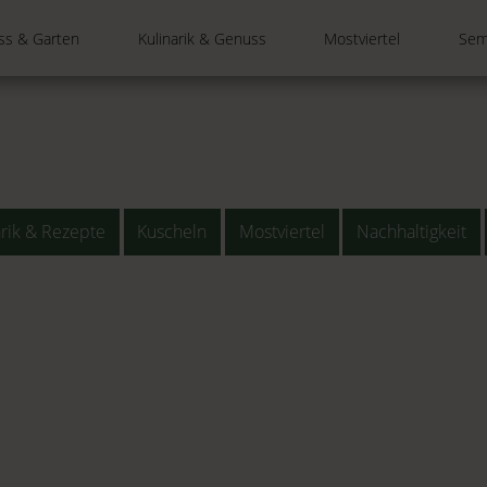
ss & Garten
Kulinarik & Genuss
Mostviertel
Sem
arik & Rezepte
Kuscheln
Mostviertel
Nachhaltigkeit