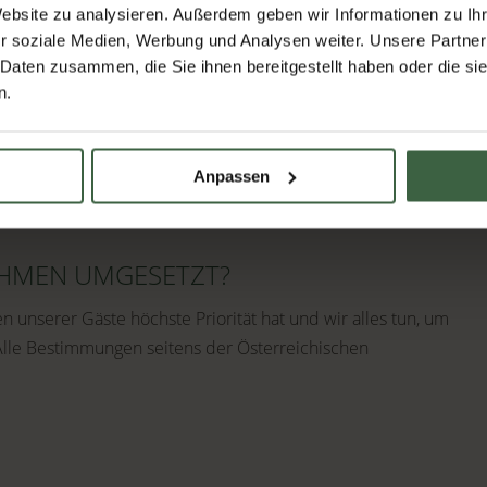
Website zu analysieren. Außerdem geben wir Informationen zu I
r soziale Medien, Werbung und Analysen weiter. Unsere Partner
 Daten zusammen, die Sie ihnen bereitgestellt haben oder die s
n.
fenthaltes stehen wir euch von Montag bis Freitag von 8:00
 oder office@kothmuehle.at. Wir werden Sie hierzu auf dem
wir euch weiterhin auf dem Laufenden halten, wie sich die
Anpassen
AHMEN UMGESETZT?
 unserer Gäste höchste Priorität hat und wir alles tun, um
lle Bestimmungen seitens der Österreichischen