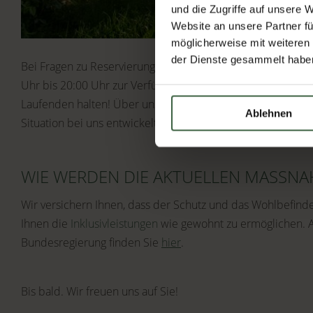
und die Zugriffe auf unsere 
Website an unsere Partner fü
möglicherweise mit weiteren
der Dienste gesammelt habe
Bei Fragen zu Reservierungen oder Verschiebungen Ihres Au
Uhr bis 20:00 Uhr zur Verfügung! ☎ Telefon: 07475/52112
Laufenden halten! Über unsere Online Plattformen werden 
Ablehnen
Situation bei uns entwickelt.
WIE WERDEN DIE AKTUELLEN MASSN
Wir versichern Ihnen, dass der Schutz und das Wohlbefinden
Ihnen die
Inklusivleistungen
wie gewohnt zu ermöglichen. A
Bundesregierung finden Sie
hier
.
Bis bald. Wir freuen uns auf Sie!