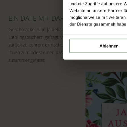
und die Zugriffe auf unsere 
Website an unsere Partner fü
EIN DATE MIT DARCY, DORIAN ODER C
möglicherweise mit weiteren
der Dienste gesammelt habe
Geschmäcker sind ja bekanntlich verschieden und so habe 
Lieblingsbüchern gefragt, von denen sie sich einst entführ
zurück zu kehren: erfrischt, bewegt, inspiriert und vielleich
Ablehnen
Ihnen zumindest einen passenden Titel findet, habe ich d
zusammengefasst: