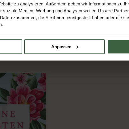
Website zu analysieren. Außerdem geben wir Informationen zu I
r soziale Medien, Werbung und Analysen weiter. Unsere Partner
HERYL?
 Daten zusammen, die Sie ihnen bereitgestellt haben oder die s
n.
ich Familie, Freunde und Kollegen nach ihren
en ließen, um Stunden später wieder in ihr eigenes Dasein
t sogar klüger als zuvor! In der Hoffnung, dass sich jeder von
Anpassen
iesen bunten Strauß an Lesefreude für Sie zum Nachlesen