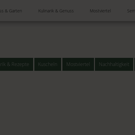
ss & Garten
Kulinarik & Genuss
Mostviertel
Sem
arik & Rezepte
Kuscheln
Mostviertel
Nachhaltigkeit