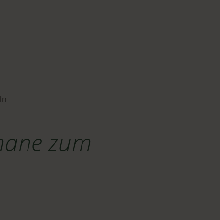
ln
omane zum