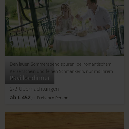
Den lauen Sommerabend spüren, bei romantischem
Kerzenschein und feinen Schmankerln, nur mit Ihrem
Pavillondinner
Schatz allein.
2-3
Übernachtungen
ab
€
452,--
Preis pro Person