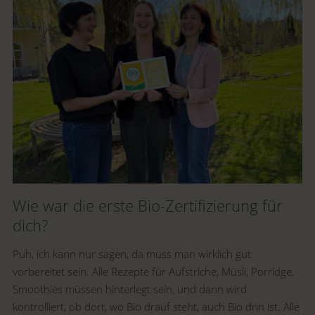
Wie war die erste Bio-Zertifizierung für
dich?
Puh, ich kann nur sagen, da muss man wirklich gut
vorbereitet sein. Alle Rezepte für Aufstriche, Müsli, Porridge,
Smoothies müssen hinterlegt sein, und dann wird
kontrolliert, ob dort, wo Bio drauf steht, auch Bio drin ist. Alle