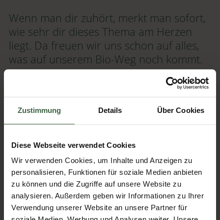
Wenn man dir zuhört, merkt man sofort,
wie sehr dir dieses Thema am Herzen
liegt. Da freuen wir uns schon auf alles,
was auf unserem Bio-Weg noch kommt.
Ja, ob Bio-Eis, Bio-Erdäpfel, Bio-Craft-Bier, Bio-Kürbisse, Bio-
Mehl... es gibt hier einfach so viele tolle Betriebe direkt bei
uns mit hochqualitativen Produkten. Und das schmeckt man
Zustimmung
Details
Über Cookies
einfach auch.
Liebe Lisa, vielen Dank für deine Zeit und deinen Einsatz für
Diese Webseite verwendet Cookies
unseren Weg zu Bio Gold.
Wir verwenden Cookies, um Inhalte und Anzeigen zu
personalisieren, Funktionen für soziale Medien anbieten
Fotocredit:
zu können und die Zugriffe auf unsere Website zu
Erdäpfel Bauern: Doris Schwarz-König
analysieren. Außerdem geben wir Informationen zu Ihrer
Frühstück: Johanna Meinschad
Verwendung unserer Website an unsere Partner für
alle anderen Fotos: RelaxResort Kothmühle
soziale Medien, Werbung und Analysen weiter. Unsere