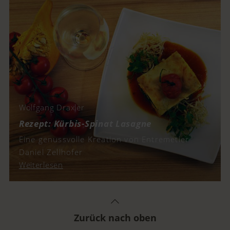
Wolfgang Draxler
Rezept: Kürbis-Spinat Lasagne
Eine genussvolle Kreation von Entremetier
Daniel Zellhofer
Weiterlesen
Zurück nach oben