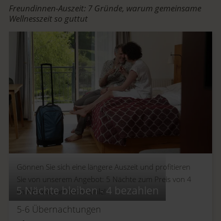
Freundinnen-Auszeit: 7 Gründe, warum gemeinsame
Wellnesszeit so guttut
Gönnen Sie sich eine längere Auszeit und profitieren
Sie von unserem Angebot: 5 Nächte zum Preis von 4
5 Nächte bleiben - 4 bezahlen
im RelaxResort Kothmühle!
5-6
Übernachtungen