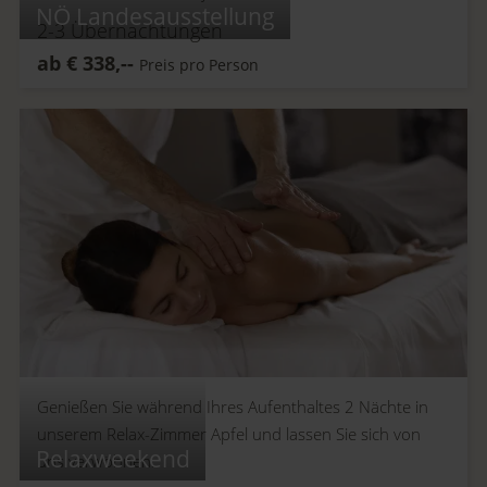
NÖ Landesausstellung
2-3
Übernachtungen
ab
€
338,--
Preis pro Person
Genießen Sie während Ihres Aufenthaltes 2 Nächte in
unserem Relax-Zimmer Apfel und lassen Sie sich von
Relaxweekend
uns verwöhnen.