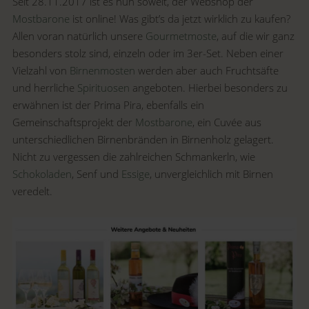
Seit 28.11.2017 ist es nun soweit, der Webshop der
Mostbarone
ist online! Was gibt’s da jetzt wirklich zu kaufen?
Allen voran natürlich unsere
Gourmetmoste
, auf die wir ganz
besonders stolz sind, einzeln oder im 3er-Set. Neben einer
Vielzahl von
Birnenmosten
werden aber auch Fruchtsäfte
und herrliche
Spirituosen
angeboten. Hierbei besonders zu
erwähnen ist der Prima Pira, ebenfalls ein
Gemeinschaftsprojekt der
Mostbarone
, ein Cuvée aus
unterschiedlichen Birnenbränden in Birnenholz gelagert.
Nicht zu vergessen die zahlreichen Schmankerln, wie
Schokoladen
, Senf und
Essige
, unvergleichlich mit Birnen
veredelt.