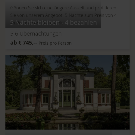
Gönnen Sie sich eine längere Auszeit und profitieren
Sie von unserem Angebot: 5 Nächte zum Preis von 4
5 Nächte bleiben - 4 bezahlen
im RelaxResort Kothmühle!
5-6
Übernachtungen
ab
€
745,--
Preis pro Person