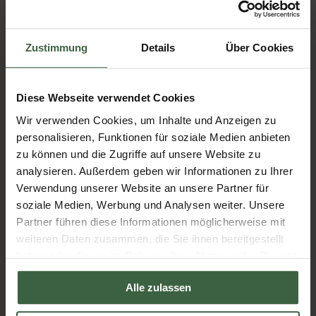
Über den Autor
Zustimmung
Details
Über Cookies
Johannes Scheiblauer, seit 20
Jahren Hotelier, studierte in Wien,
Diese Webseite verwendet Cookies
London und New York und liebt
Wir verwenden Cookies, um Inhalte und Anzeigen zu
das Mostviertel dafür umso
personalisieren, Funktionen für soziale Medien anbieten
mehr. Er ist verheiratet und Vater von drei erwachsenen
zu können und die Zugriffe auf unsere Website zu
Kindern. Er versucht einigermaßen Sport zu betreiben und
analysieren. Außerdem geben wir Informationen zu Ihrer
liest gerne, in Englisch.
Verwendung unserer Website an unsere Partner für
soziale Medien, Werbung und Analysen weiter. Unsere
Alle Artikel von Johannes Scheiblauer »
Partner führen diese Informationen möglicherweise mit
weiteren Daten zusammen, die Sie ihnen bereitgestellt
Beliebte Artikel
haben oder die sie im Rahmen Ihrer Nutzung der Dienste
gesammelt haben.
Alle zulassen