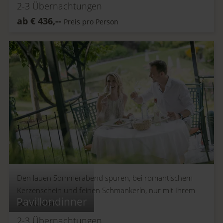
2-3
Übernachtungen
ab
€
436,--
Preis pro Person
Den lauen Sommerabend spüren, bei romantischem
Kerzenschein und feinen Schmankerln, nur mit Ihrem
Pavillondinner
Schatz allein.
2-3
Übernachtungen