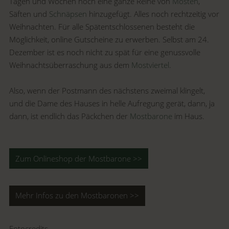
Tagen und Wochen noch eine ganze Reihe von
Mosten
,
Säften und
Schnäpsen
hinzugefügt. Alles noch rechtzeitig vor
Weihnachten. Für alle Spätentschlossenen besteht die
Möglichkeit, online Gutscheine zu erwerben. Selbst am 24.
Dezember ist es noch nicht zu spät für eine genussvolle
Weihnachtsüberraschung aus dem
Mostviertel
.
Also, wenn der Postmann des nächstens zweimal klingelt,
und die Dame des Hauses in helle Aufregung gerät, dann, ja
dann, ist endlich das Päckchen der
Mostbarone
im Haus.
Zum Onlineshop der Mostbarone >>
Mehr Infos zu den Mostbaronen >>
Fotocredits