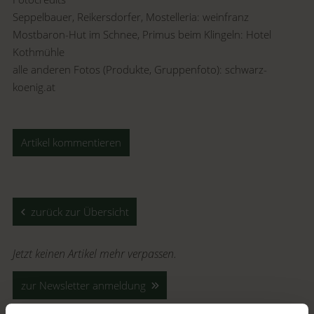
Seppelbauer, Reikersdorfer, Mostelleria: weinfranz
Mostbaron-Hut im Schnee, Primus beim Klingeln: Hotel
Kothmühle
alle anderen Fotos (Produkte, Gruppenfoto): schwarz-
koenig.at
Artikel kommentieren
zurück zur Übersicht
Jetzt keinen Artikel mehr verpassen.
zur Newsletter anmeldung